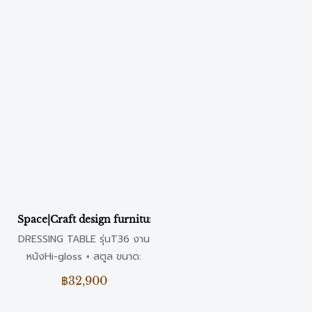
Space|Craft design furniture & living DRESSING TABLE รุ
DRESSING TABLE รุ่นT36 งาน
หนังHi-gloss + สตูล ขนาด:
120 x 45 x 75 CM. วัสดุ:
฿32,900
หนังHi-gloss + สตูล