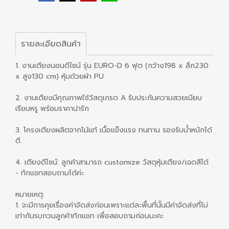
รายละเอียดสินค้า
1. งานเตียงนอนดีไซน์ รุ่น EURO-D 6 ฟุต (กว้าง198 x ลึก230
x สูง130 cm) หุ้มด้วยผ้า PU
2. งานเตียงมีคุณภาพใช้วัสดุเกรด A รับประกันความสวยเนียบ
เรียบหรู พร้อมราคาน่ารัก
3. โครงเตียงผลิตจากไม้แท้ เนื้อแข็งแรง ทนทาน รองรับน้ำหนักได้
ดี
4. เตียงดีไซน์: ลูกค้าสามารถ customize วัสดุหุ้มเตียง/เฉดสีได้
- ทักแชทสอบถามได้ค่ะ
หมายเหตุ:
1. จะมีการคุยเรื่องค่าจัดส่งก่อนเพราะแต่ละพื้นที่นั้นมีค่าจัดส่งที่ไม่
เท่ากันรบกวนลูกค้าทักแชท เพื่อสอบถามก่อนนะคะ