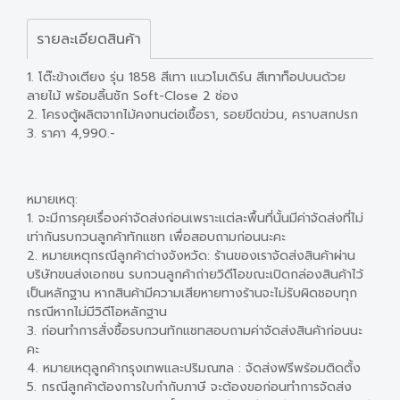
รายละเอียดสินค้า
1. โต๊ะข้างเตียง รุ่น 1858 สีเทา แนวโมเดิร์น สีเทาท็อปบนด้วย
ลายไม้ พร้อมลิ้นชัก Soft-Close 2 ช่อง
2. โครงตู้ผลิตจากไม้คงทนต่อเชื้อรา, รอยขีดข่วน, คราบสกปรก
3. ราคา 4,990.-
หมายเหตุ:
1. จะมีการคุยเรื่องค่าจัดส่งก่อนเพราะแต่ละพื้นที่นั้นมีค่าจัดส่งที่ไม่
เท่ากันรบกวนลูกค้าทักแชท เพื่อสอบถามก่อนนะคะ
2. หมายเหตุกรณีลูกค้าต่างจังหวัด: ร้านของเราจัดส่งสินค้าผ่าน
บริษัทขนส่งเอกชน รบกวนลูกค้าถ่ายวิดีโอขณะเปิดกล่องสินค้าไว้
เป็นหลักฐาน หากสินค้ามีความเสียหายทางร้านจะไม่รับผิดชอบทุก
กรณีหากไม่มีวิดีโอหลักฐาน
3. ก่อนทำการสั่งซื้อรบกวนทักแชทสอบถามค่าจัดส่งสินค้าก่อนนะ
คะ
4. หมายเหตุลูกค้ากรุงเทพและปริมณฑล : จัดส่งฟรีพร้อมติดตั้ง
5. กรณีลูกค้าต้องการใบกำกับภาษี จะต้องขอก่อนทำการจัดส่ง