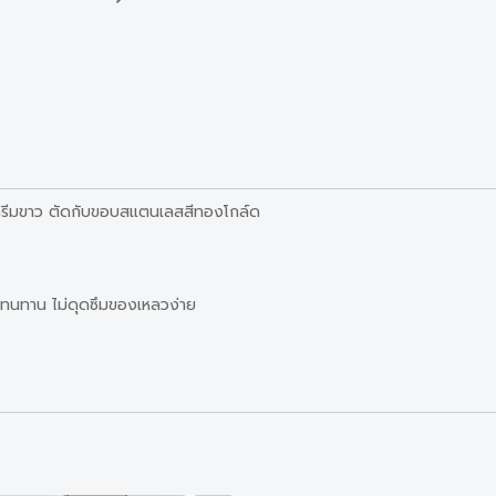
นื้อครีมขาว ตัดกับขอบสแตนเลสสีทองโกล์ด
 ทนทาน ไม่ดุดซึมของเหลวง่าย