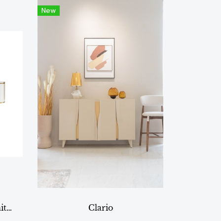
New
Space|Craft design furniture & living โต๊ะคอนโซล รุ่น 214 ขนาด 200 cm.
Clario