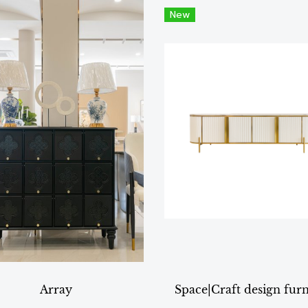
New
Array