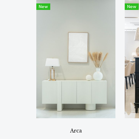
New
New
Arca