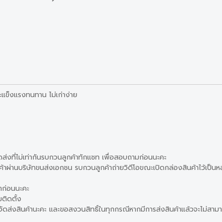
ะแข็งแรงทนทาน ไม่เก่าง่าย
่าจัดส่งที่ไม่เท่ากันรบกวนลูกค้าทักแชท เพื่อสอบถามก่อนนะคะ
นค้าผ่านบริษัทขนส่งเอกชน รบกวนลูกค้าถ่ายวิดีโอขณะเปิดกล่องสินค้าไว้เป็น
้าก่อนนะคะ
ติดตั้ง
ดส่งสินค้านะคะ และขอสงวนสิทธิ์ในทุกกรณีหากมีการส่งสินค้าแล้วจะไม่สามา