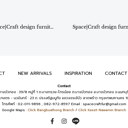
Space|Craft design furniture & living เก้าอี้สตูล รุ่น Dressing stool
CT
NEW ARRIVALS
INSPIRATION
CONTACT
Contact
างบัวทอง : 39/8 หมู่ที่ 1 ถ.บางกรวย-ไทรน้อย ต.บางบัวทอง อ.บางบัวทอง จ.นนทบุร
เกษตร - นวมินทร์ : 23 ถ. ประเสริฐมนูกิจ แขวงจรเข้บัว ลาดพร้าว กรุงเทพมหานคร 
โทรศัพท์ : 02-011-9896 , 082-972-8597
Email :
spacecraft.fur@gmail.com
Google Maps :
Click Bangbuathong Branch
/
Click Kaset-Nawamin Branch