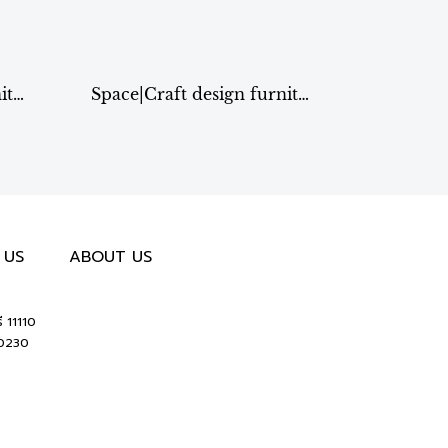
Space|Craft design furniture & living เก้าอี้สตูล รุ่น ST-84
Space|Craft design furniture & living เก้าอี้สตูล รุ่น C10
 US
ABOUT US
ี 11110
10230