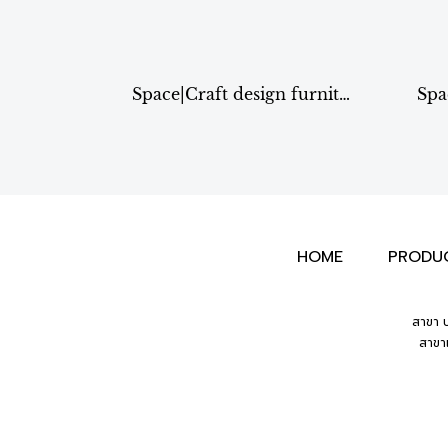
Space|Craft design furniture & living เก้าอี้สตูล รุ่น A18
HOME
PRODU
สาขา บ
สาขา