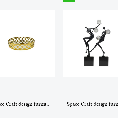
Space|Craft design furniture & living DECORATION รุ่นXH0042 ถาดกลมทรงสูง