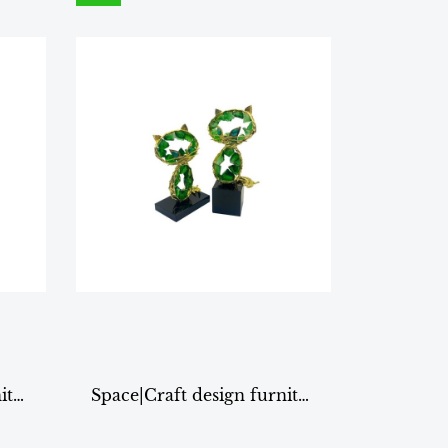
Space|Craft design furniture & living DECORATION รุ่นXH013 โยนบอลดำ/2ชิ้น
Space|Craft design furniture & living DECORATION รุ่นXH039 แมวเขียวคู่