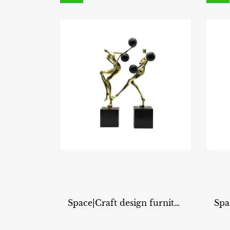
Space|Craft design furniture & living DECORATION รุ่นXH012 โยนบอลทอง/2ชิ้น