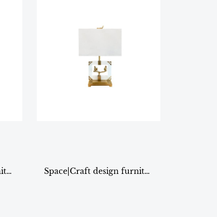
Space|Craft design furniture & living TABLE LAMP รุ่น8232
Space|Craft design furniture & living TABLE LAMP รุ่น8228