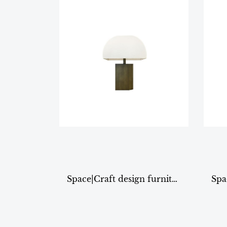
Space|Craft design furniture & living TABLE LAMP รุ่น8198