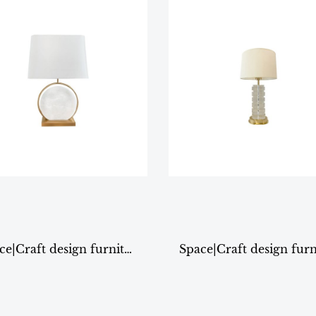
Space|Craft design furniture & living TABLE LAMP รุ่น8117