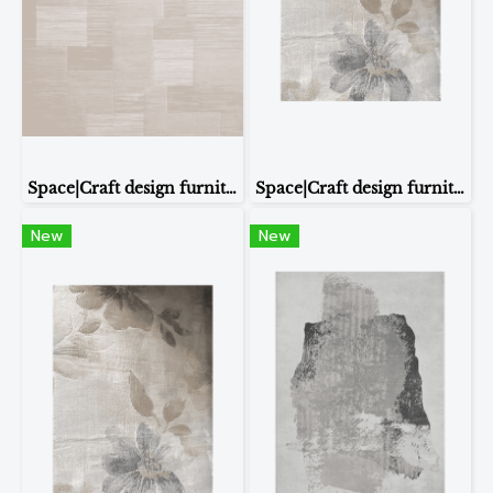
Space|Craft design furniture & living CARPET รุ่น 32938 ขนาด2.0*2.9m
Space|Craft design furniture & living CARPET รุ่นH-4800 ขนาด 2.0*2.9m
New
New