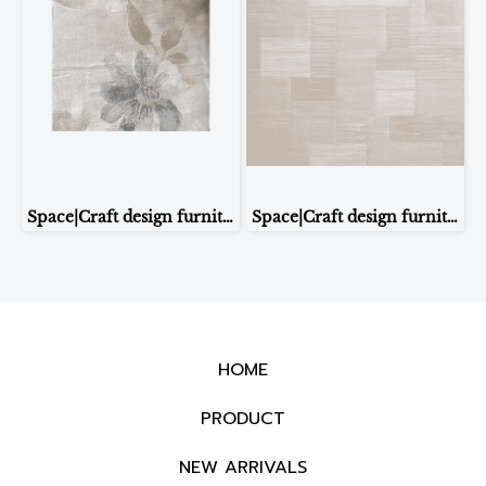
Space|Craft design furniture & living CARPET รุ่นH-4800 ขนาด 2.0*2.9m
Space|Craft design furniture & living CARPET รุ่น 32938 ขนาด1.6*2.3m
HOME
PRODUCT
NEW ARRIVALS