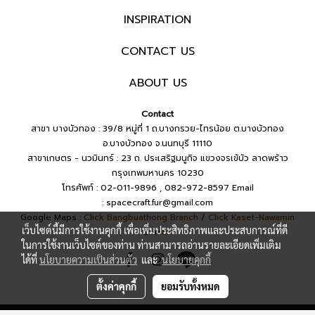
INSPIRATION
CONTACT US
ABOUT US
Contact
สาขา บางบัวทอง : 39/8 หมู่ที่ 1 ถ.บางกรวย-ไทรน้อย ต.บางบัวทอง
อ.บางบัวทอง จ.นนทบุรี 11110
สาขาเกษตร - นวมินทร์ : 23 ถ. ประเสริฐมนูกิจ แขวงจรเข้บัว ลาดพร้าว
กรุงเทพมหานคร 10230
โทรศัพท์ : 02-011-9896 , 082-972-8597
Email
:
spacecraft.fur@gmail.com
Google Maps :
Click Bangbuathong Branch
/
Click Kaset-Nawamin
เว็บไซต์นี้มีการใช้งานคุกกี้ เพื่อเพิ่มประสิทธิภาพและประสบการณ์ที่ดี
Branch
ในการใช้งานเว็บไซต์ของท่าน ท่านสามารถอ่านรายละเอียดเพิ่มเติม
ได้ที่
นโยบายความเป็นส่วนตัว
และ
นโยบายคุกกี้
ตั้งค่าคุกกี้
ยอมรับทั้งหมด