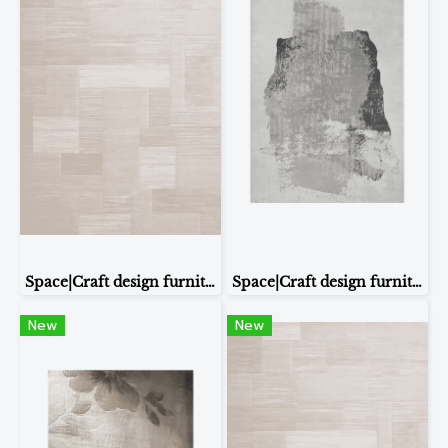
Space|Craft design furniture & living CARPET รุ่น 32938 ขนาด2.0*2.9m
Space|Craft design furniture & living CARPET รุ่นXGC-04 ขนาด 1.6*2.30m.
New
New