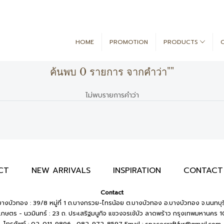
HOME
PROMOTION
PRODUCTS
ค้นพบ 0 รายการ จากคำว่า""
ไม่พบรายการคำว่า
CT
NEW ARRIVALS
INSPIRATION
CONTACT
Contact
างบัวทอง : 39/8 หมู่ที่ 1 ถ.บางกรวย-ไทรน้อย ต.บางบัวทอง อ.บางบัวทอง จ.นนทบุร
เกษตร - นวมินทร์ : 23 ถ. ประเสริฐมนูกิจ แขวงจรเข้บัว ลาดพร้าว กรุงเทพมหานคร 
โทรศัพท์ : 02-011-9896 , 082-972-8597
Email :
spacecraft.fur@gmail.com