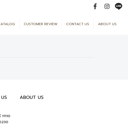
CATALOG
CUSTOMER REVIEW
CONTACT US
ABOUT US
 US
ABOUT US
ี 11110
10230