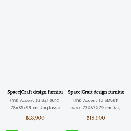
Space|Craft design furniture & living เก้าอี้ Accent รุ่น B21
Space|Craft design furniture & l
เก้าอี้ Accent รุ่น B21 ขนาด:
เก้าอี้ Accent รุ่น SM8811
78x85x99 cm วัสดุ:โครงส
ขนาด: 73X87X79 cm วัสดุ:
แตนเลสแท้ & ผ้ากำมะหยี่ สี:
ผ้าใยสังเคราะห์ สี: เทา
฿13,900
฿18,900
Green