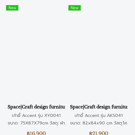
New
New
Space|Craft design furniture & living เก้าอี้ Accent รุ่น XY00
Space|Craft design furniture & 
เก้าอี้ Accent รุ่น XY0041
เก้าอี้ Accent รุ่น AKS041
ขนาด: 75X87X79cm วัสดุ: ผ้า
ขนาด: 82x84x90 cm วัสดุ:โค
สี: ขาวดำ
รงสแตนเลสแท้ & ผ้ากำมะหยี่ สี:
฿16,900
฿21,900