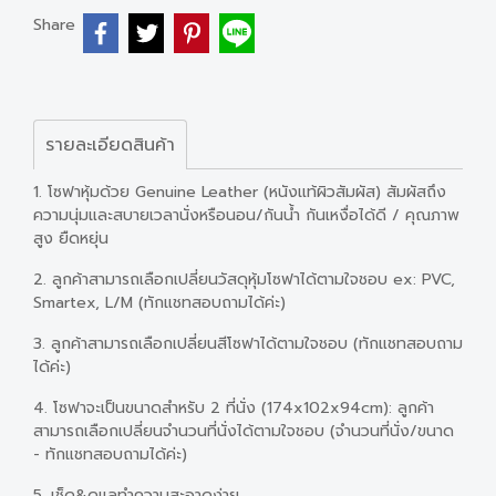
Share
รายละเอียดสินค้า
1. โซฟาหุ้มด้วย Genuine Leather (หนังแท้ผิวสัมผัส) สัมผัสถึง
ความนุ่มและสบายเวลานั่งหรือนอน/กันน้ำ กันเหงื่อได้ดี / คุณภาพ
สูง ยืดหยุ่น
2. ลูกค้าสามารถเลือกเปลี่ยนวัสดุหุ้มโซฟาได้ตามใจชอบ ex: PVC,
Smartex, L/M (ทักแชทสอบถามได้ค่ะ)
3. ลูกค้าสามารถเลือกเปลี่ยนสีโซฟาได้ตามใจชอบ (ทักแชทสอบถาม
ได้ค่ะ)
4. โซฟาจะเป็นขนาดสำหรับ 2 ที่นั่ง (174x102x94cm): ลูกค้า
สามารถเลือกเปลี่ยนจำนวนที่นั่งได้ตามใจชอบ (จำนวนที่นั่ง/ขนาด
- ทักแชทสอบถามได้ค่ะ)
5. เช็ด&ดูแลทำความสะอาดง่าย