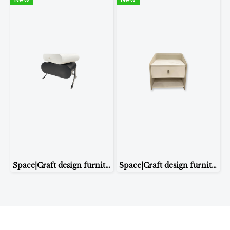
Space|Craft design furniture & living โต๊ะข้างเตียง รุ่น 868
Space|Craft design furniture & living โต๊ะข้างเตียง รุ่น ST133