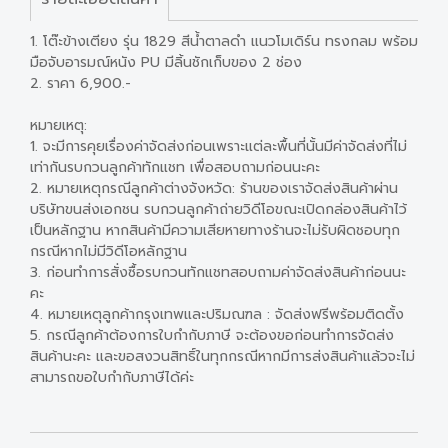
1. โต๊ะข้างเตียง รุ่น 1829 สีน้ำตาลดำ แนวโมเดิร์น ทรงกลม พร้อม
มือจับอารมณ์หนัง PU มีลิ้นชักเก็บของ 2 ช่อง
2. ราคา 6,900.-
หมายเหตุ:
1. จะมีการคุยเรื่องค่าจัดส่งก่อนเพราะแต่ละพื้นที่นั้นมีค่าจัดส่งที่ไม่
เท่ากันรบกวนลูกค้าทักแชท เพื่อสอบถามก่อนนะคะ
2. หมายเหตุกรณีลูกค้าต่างจังหวัด: ร้านของเราจัดส่งสินค้าผ่าน
บริษัทขนส่งเอกชน รบกวนลูกค้าถ่ายวิดีโอขณะเปิดกล่องสินค้าไว้
เป็นหลักฐาน หากสินค้ามีความเสียหายทางร้านจะไม่รับผิดชอบทุก
กรณีหากไม่มีวิดีโอหลักฐาน
3. ก่อนทำการสั่งซื้อรบกวนทักแชทสอบถามค่าจัดส่งสินค้าก่อนนะ
คะ
4. หมายเหตุลูกค้ากรุงเทพและปริมณฑล : จัดส่งฟรีพร้อมติดตั้ง
5. กรณีลูกค้าต้องการใบกำกับภาษี จะต้องขอก่อนทำการจัดส่ง
สินค้านะคะ และขอสงวนสิทธิ์ในทุกกรณีหากมีการส่งสินค้าแล้วจะไม่
สามารถขอใบกำกับภาษีได้ค่ะ