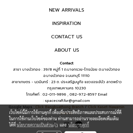
NEW ARRIVALS
INSPIRATION
CONTACT US
ABOUT US
Contact
สาขา บางบัวทอง : 39/8 หมู่ที่ 1 ถ.บางกรวย-ไทรน้อย ต.บางบัวทอง
อ.บางบัวทอง จ.นนทบุรี 11110
สาขาเกษตร - นวมินทร์ : 23 ถ. ประเสริฐมนูกิจ แขวงจรเข้บัว ลาดพร้าว
กรุงเทพมหานคร 10230
โทรศัพท์ : 02-011-9896 , 082-972-8597
Email
:
spacecraft.fur@gmail.com
Google Maps :
Click Bangbuathong Branch
/
Click Kaset-Nawamin
เว็บไซต์นี้มีการใช้งานคุกกี้ เพื่อเพิ่มประสิทธิภาพและประสบการณ์ที่ดี
Branch
ในการใช้งานเว็บไซต์ของท่าน ท่านสามารถอ่านรายละเอียดเพิ่มเติม
ได้ที่
นโยบายความเป็นส่วนตัว
และ
นโยบายคุกกี้