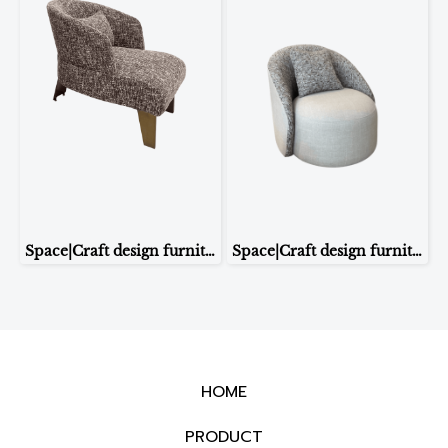
Space|Craft design furniture & living ARMCHAIR รุ่น AC019(Coco Twitt Armchair)
Space|Craft design furniture & living ARMCHAIR รุ่น Stanley
HOME
PRODUCT